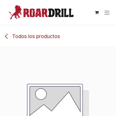
Ir al contenido
Todos los productos