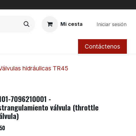
Mi cesta
Iniciar sesión
Contáctenos
Válvulas hidráulicas TR45
101-7096210001 -
strangulamiento válvula (throttle
álvula)
50