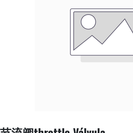
节流阀throttle Válvula