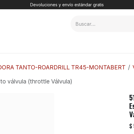
Devoluciones y envío estándar gratis
MER
2. DHT
3. TÚNELES
4. PERFORADORAS
DORA TANTO-ROARDRILL TR45-MONTABERT
 válvula (throttle Válvula)
5
E
V
$