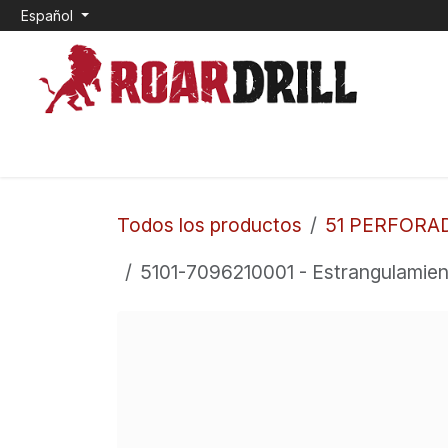
Ir al contenido
Español
INICIO
0. CEMENTO EXPANSIVO
1. TOP HAM
Todos los productos
51 PERFORA
5101-7096210001 - Estrangulamiento