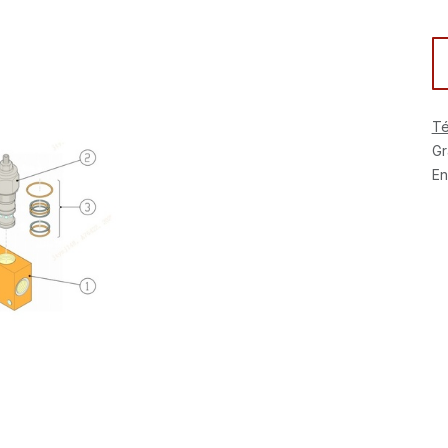
Té
Gr
En