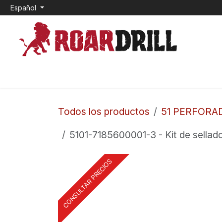
Ir al contenido
Español
INICIO
0. CEMENTO EXPANSIVO
1. TOP HAM
Todos los productos
51 PERFORA
5101-7185600001-3 - Kit de sellado
CONSULTAR PRECIOS
CONSULTAR PRECIOS