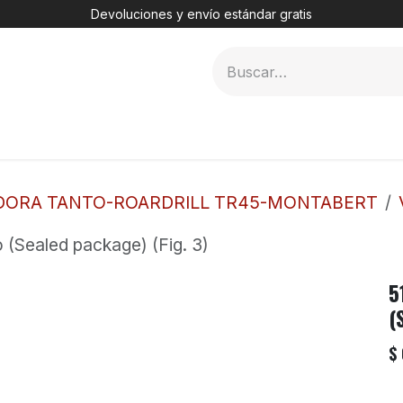
Devoluciones y envío estándar gratis
MER
2. DHT
3. TÚNELES
4. PERFORADORAS
DORA TANTO-ROARDRILL TR45-MONTABERT
 (Sealed package) (Fig. 3)
5
(
$