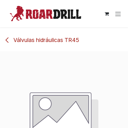
Ir al contenido
Válvulas hidráulicas TR45