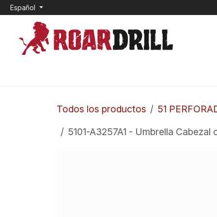
Ir al contenido
Español
INICIO
0. CEMENTO EXPANSIVO
1. TOP HAM
Todos los productos
51 PERFORA
5101-A3257A1 - Umbrella Cabezal 