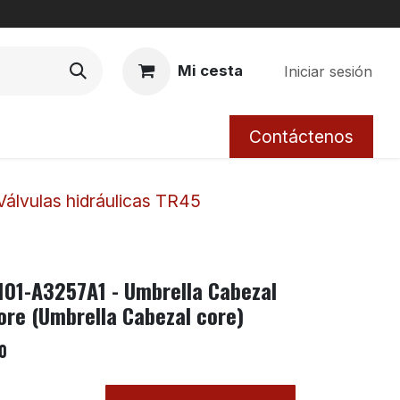
Mi cesta
Iniciar sesión
Contáctenos
Válvulas hidráulicas TR45
101-A3257A1 - Umbrella Cabezal
ore (Umbrella Cabezal core)
0