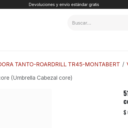
Devoluciones y envío estándar gratis
MER
2. DHT
3. TÚNELES
4. PERFORADORAS
DORA TANTO-ROARDRILL TR45-MONTABERT
core (Umbrella Cabezal core)
5
c
$