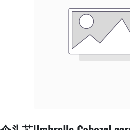
伞头芯Umbrella Cabezal cor