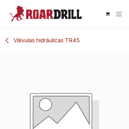
Ir al contenido
Válvulas hidráulicas TR45