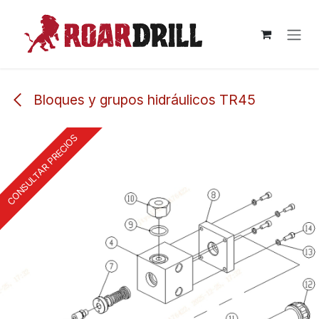
Ir al contenido
Bloques y grupos hidráulicos TR45
CONSULTAR PRECIOS
CONSULTAR PRECIOS