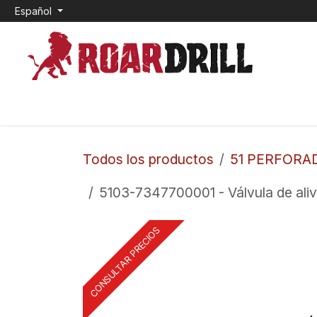
Ir al contenido
Español
INICIO
0. CEMENTO EXPANSIVO
1. TOP HAM
Todos los productos
51 PERFORA
5103-7347700001 - Válvula de alivi
CONSULTAR PRECIOS
CONSULTAR PRECIOS