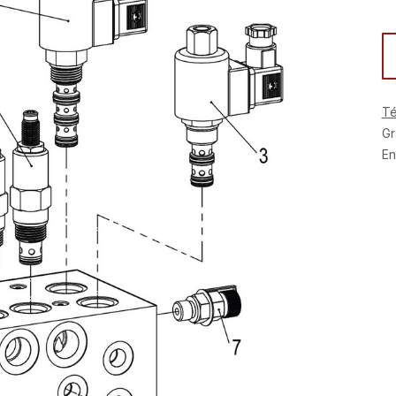
Té
Gr
En