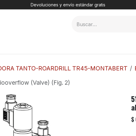
Devoluciones y envío estándar gratis
MER
2. DHT
3. TÚNELES
4. PERFORADORAS
DORA TANTO-ROARDRILL TR45-MONTABERT
ooverflow (Valve) (Fig. 2)
5
a
$