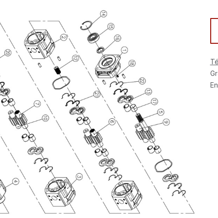
Té
Gr
En