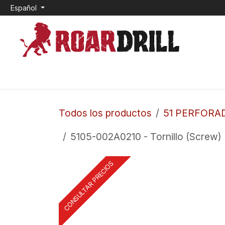
Ir al contenido
Español
INICIO
0. CEMENTO EXPANSIVO
1. TOP HAM
Todos los productos
51 PERFORA
5105-002A0210 - Tornillo (Screw) (
CONSULTAR PRECIOS
CONSULTAR PRECIOS