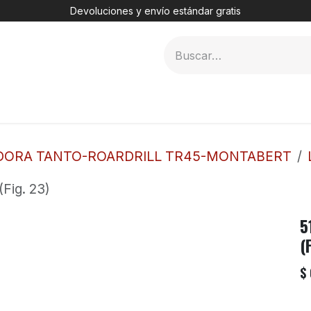
Devoluciones y envío estándar gratis
MER
2. DHT
3. TÚNELES
4. PERFORADORAS
DORA TANTO-ROARDRILL TR45-MONTABERT
Fig. 23)
5
(
$