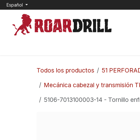
Ir al contenido
Español
INICIO
0. CEMENTO EXPANSIVO
1. TOP HAM
Todos los productos
51 PERFORA
Mecánica cabezal y transmisión 
5106-7013100003-14 - Tornillo enfr