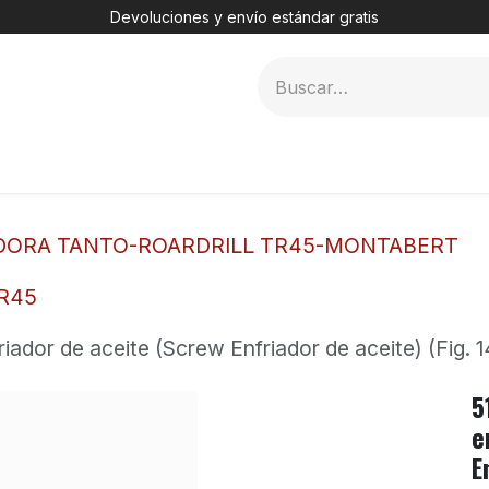
Devoluciones y envío estándar gratis
MER
2. DHT
3. TÚNELES
4. PERFORADORAS
DORA TANTO-ROARDRILL TR45-MONTABERT
TR45
iador de aceite (Screw Enfriador de aceite) (Fig. 1
5
e
E