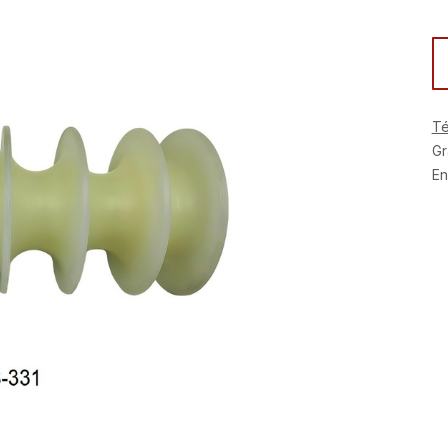
Té
Gr
En