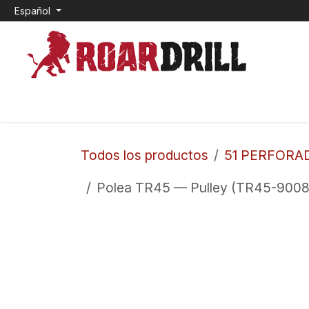
Ir al contenido
Español
INICIO
0. CEMENTO EXPANSIVO
1. TOP HAM
Todos los productos
51 PERFORA
Polea TR45 — Pulley (TR45-9008