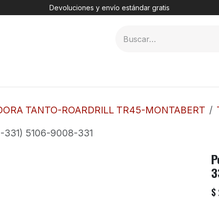
Devoluciones y envío estándar gratis
MER
2. DHT
3. TÚNELES
4. PERFORADORAS
DORA TANTO-ROARDRILL TR45-MONTABERT
-331) 5106-9008-331
P
3
$