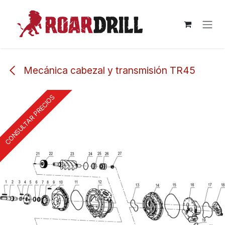
Ir al contenido
Mecánica cabezal y transmisión TR45
CONSULTAR PRECIOS
CONSULTAR PRECIOS