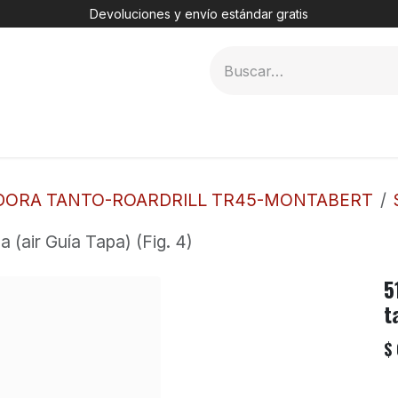
Devoluciones y envío estándar gratis
MER
2. DHT
3. TÚNELES
4. PERFORADORAS
DORA TANTO-ROARDRILL TR45-MONTABERT
 (air Guía Tapa) (Fig. 4)
5
t
$