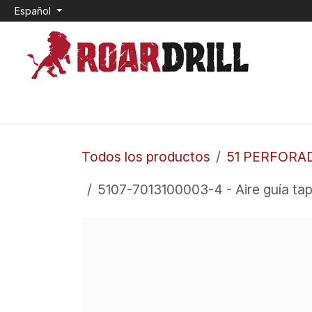
Ir al contenido
Español
INICIO
0. CEMENTO EXPANSIVO
1. TOP HAM
Todos los productos
51 PERFORA
5107-7013100003-4 - Aire guía tapa