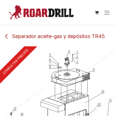
Ir al contenido
Separador aceite-gas y depósitos TR45
CONSULTAR PRECIOS
CONSULTAR PRECIOS